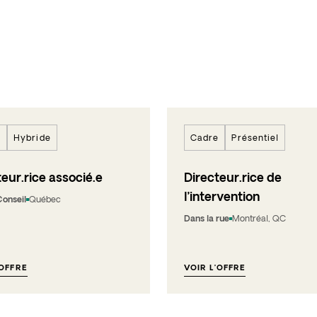
e
Hybride
Cadre
Présentiel
eur.rice associé.e
Directeur.rice de
l’intervention
Conseil
Québec
Dans la rue
Montréal, QC
’OFFRE
VOIR L’OFFRE