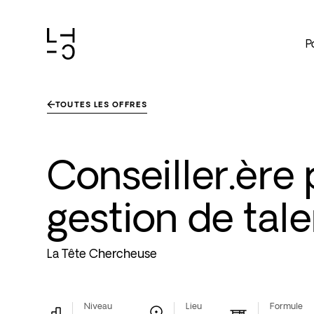
P
Skip
TOUTES LES OFFRES
to
content
Conseiller.ère 
gestion de tale
La Tête Chercheuse
Niveau
Lieu
Formule