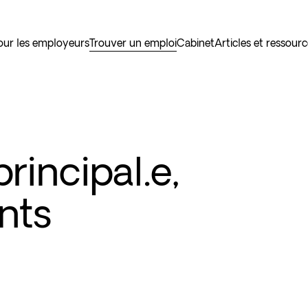
our les employeurs
Trouver un emploi
Cabinet
Articles et ressour
principal.e,
nts