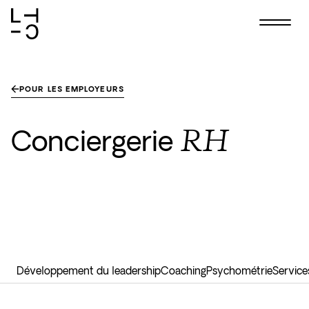
Skip
to
content
POUR LES EMPLOYEURS
RH
Conciergerie
Développement du leadership
Coaching
Psychométrie
Service