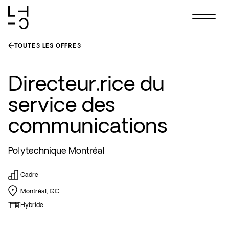
Skip
TOUTES LES OFFRES
to
content
Directeur.rice du
service des
communications
Polytechnique Montréal
Cadre
Montréal, QC
Hybride